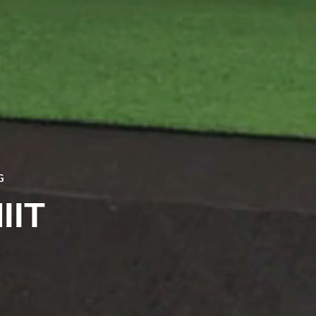
G
IIT