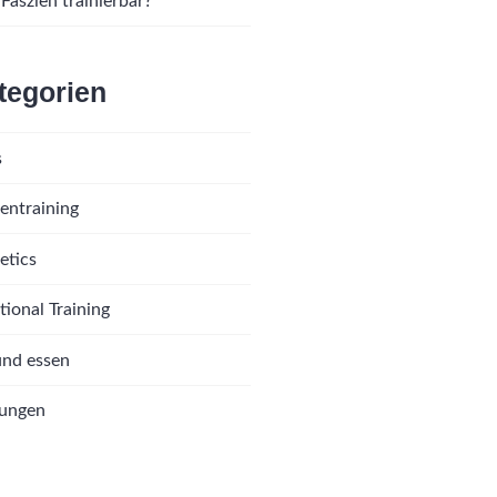
 Faszien trainierbar?
tegorien
s
ientraining
etics
tional Training
nd essen
tungen
vation