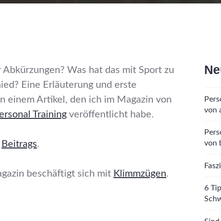
Ne
r Abkürzungen? Was hat das mit Sport zu
ied? Eine Erläuterung und erste
in einem Artikel, den ich im Magazin von
Pers
von 
sonal Training
veröffentlicht habe.
Pers
s
Beitrags
.
von 
Fasz
agazin beschäftigt sich mit
Klimmzügen
.
6 Ti
Sch