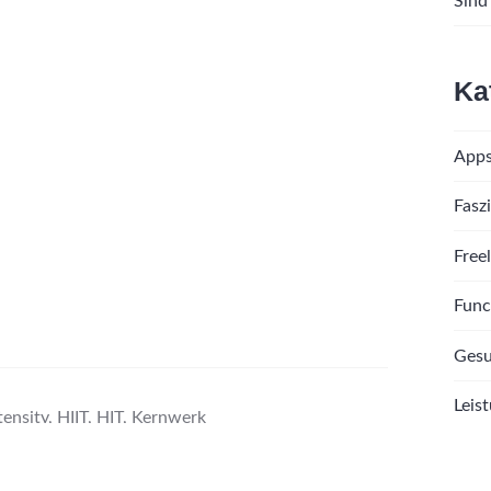
Sind
Ka
App
Fasz
Freel
Func
Gesu
Leis
tensity
,
HIIT
,
HIT
,
Kernwerk
Moti