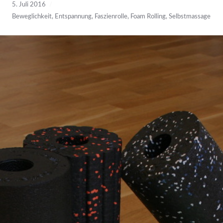
5. Juli 2016
Beweglichkeit
,
Entspannung
,
Faszienrolle
,
Foam Rolling
,
Selbstmassage