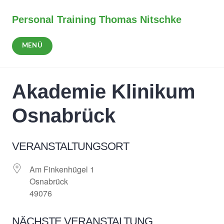
Zum
Inhalt
Personal Training Thomas Nitschke
springen
MENÜ
Akademie Klinikum
Osnabrück
VERANSTALTUNGSORT
Am Finkenhügel 1
Osnabrück
49076
NÄCHSTE VERANSTALTUNG